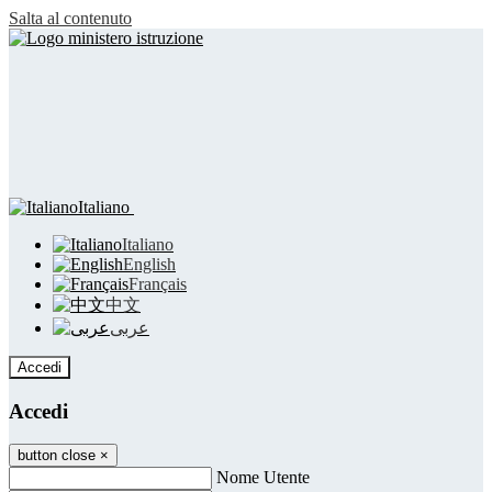
Salta al contenuto
Italiano
Italiano
English
Français
中文
عربى
Accedi
Accedi
button close
×
Nome Utente