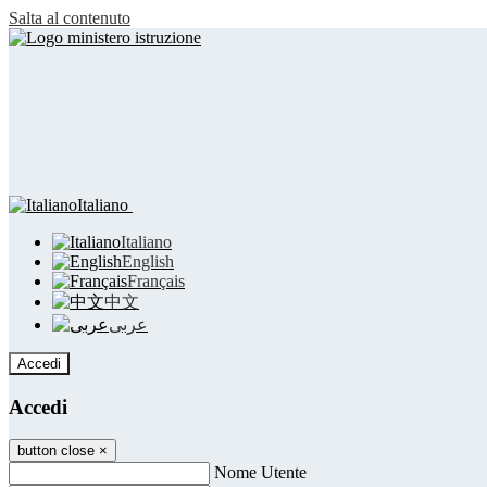
Salta al contenuto
Italiano
Italiano
English
Français
中文
عربى
Accedi
Accedi
button close
×
Nome Utente