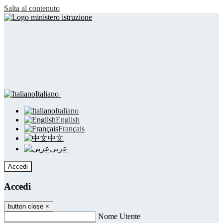
Salta al contenuto
Italiano
Italiano
English
Français
中文
عربى
Accedi
Accedi
button close
×
Nome Utente