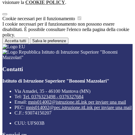
visionare la
COOKIE POLICY
.
Cookie necessari per il funzionamento
I cookie necessari per il funzionamento non possono essere
disabilitati. È possibile consultare l'elenco nella pagina della cookie
policy.
Accetta tutti
Salva le preferenze
Istituto di Istruzione Superiore "Bonomi
Mazzolari"
Contatti
Istituto di Istruzione Superiore "Bonomi Mazzolari"
Via Amadei, 35 - 46100 Mantova (MN)
Tel:
Tel. 0376323498 - 0376327684
Email:
mnis014002@istruzione.it
Link per inviare una mail
PEC:
mnis014002@pec.istruzione.it
Link per inviare una mail
C.F.: 93074150207
CUU: UFS03B
Seguici su