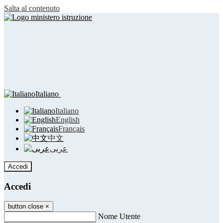
Salta al contenuto
Italiano
Italiano
English
Français
中文
عربى
Accedi
Accedi
button close
×
Nome Utente