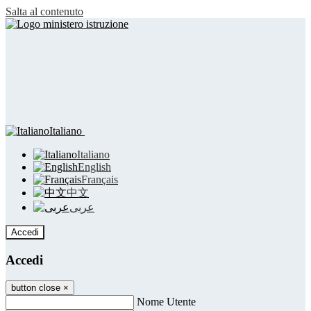
Salta al contenuto
Italiano
Italiano
English
Français
中文
عربى
Accedi
Accedi
button close
×
Nome Utente