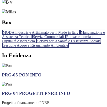
Box
MODA Industria e Artigianato per il Made in Italy
Manutenzione e
Assistenza Tecnica
Servizi Commerciali
Enogastronomia e
Ospitalità Alberghiera
Servizi per la Sanità e l'Assistenza Sociale
Gestione Acque e Risanamento Ambientale
In Evidenza
PRG-05 PON
INFO
PRG-04 PROGETTI PNRR
INFO
Progetti a finanziamento PNRR