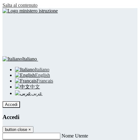
Salta al contenuto
Italiano
Italiano
English
Français
中文
عربى
Accedi
Accedi
button close
×
Nome Utente