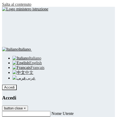
Salta al contenuto
Italiano
Italiano
English
Français
中文
عربى
Accedi
Accedi
button close
×
Nome Utente