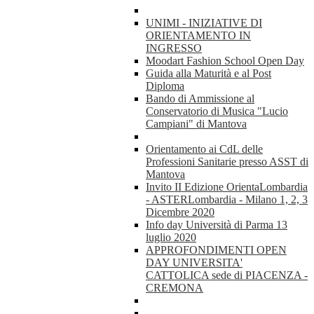
UNIMI - INIZIATIVE DI
ORIENTAMENTO IN
INGRESSO
Moodart Fashion School Open Day
Guida alla Maturità e al Post
Diploma
Bando di Ammissione al
Conservatorio di Musica "Lucio
Campiani" di Mantova
Orientamento ai CdL delle
Professioni Sanitarie presso ASST di
Mantova
Invito II Edizione OrientaLombardia
- ASTERLombardia - Milano 1, 2, 3
Dicembre 2020
Info day Università di Parma 13
luglio 2020
APPROFONDIMENTI OPEN
DAY UNIVERSITA'
CATTOLICA sede di PIACENZA -
CREMONA