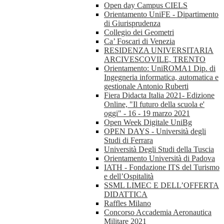
Open day Campus CIELS
Orientamento UniFE - Dipartimento
di Giurisprudenza
Collegio dei Geometri
Ca’ Foscari di Venezia
RESIDENZA UNIVERSITARIA
ARCIVESCOVILE, TRENTO
Orientamento: UniROMA1 Dip. di
Ingegneria informatica, automatica e
gestionale Antonio Ruberti
Fiera Didacta Italia 2021- Edizione
Online, "Il futuro della scuola e'
oggi" - 16 - 19 marzo 2021
Open Week Digitale UniBg
OPEN DAYS - Università degli
Studi di Ferrara
Università Degli Studi della Tuscia
Orientamento Università di Padova
IATH - Fondazione ITS del Turismo
e dell’Ospitalità
SSML LIMEC E DELL’OFFERTA
DIDATTICA
Raffles Milano
Concorso Accademia Aeronautica
Militare 2021