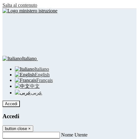
Salta al contenuto
Italiano
Italiano
English
Français
中文
عربى
Accedi
Accedi
button close
×
Nome Utente