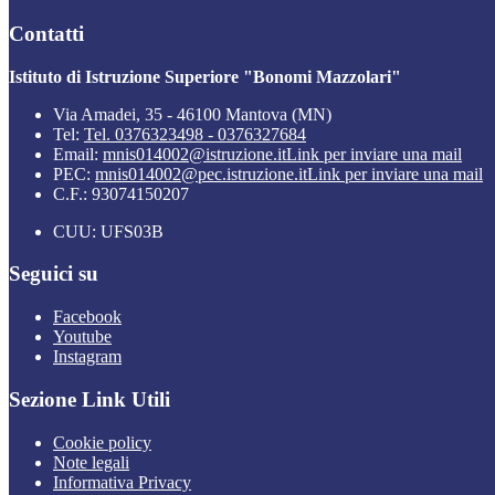
Contatti
Istituto di Istruzione Superiore "Bonomi Mazzolari"
Via Amadei, 35 - 46100 Mantova (MN)
Tel:
Tel. 0376323498 - 0376327684
Email:
mnis014002@istruzione.it
Link per inviare una mail
PEC:
mnis014002@pec.istruzione.it
Link per inviare una mail
C.F.: 93074150207
CUU: UFS03B
Seguici su
Facebook
Youtube
Instagram
Sezione Link Utili
Cookie policy
Note legali
Informativa Privacy