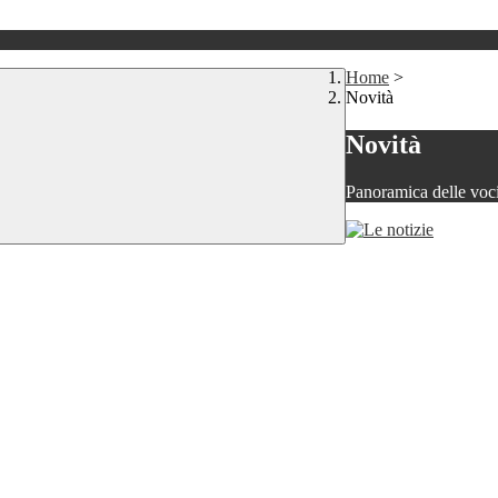
Home
>
Novità
Novità
Panoramica delle voc