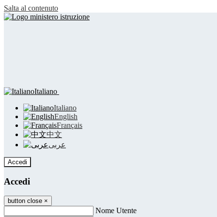
Salta al contenuto
Italiano
Italiano
English
Français
中文
عربى
Accedi
Accedi
button close
×
Nome Utente