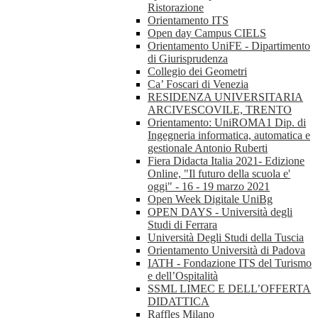
Ristorazione
Orientamento ITS
Open day Campus CIELS
Orientamento UniFE - Dipartimento
di Giurisprudenza
Collegio dei Geometri
Ca’ Foscari di Venezia
RESIDENZA UNIVERSITARIA
ARCIVESCOVILE, TRENTO
Orientamento: UniROMA1 Dip. di
Ingegneria informatica, automatica e
gestionale Antonio Ruberti
Fiera Didacta Italia 2021- Edizione
Online, "Il futuro della scuola e'
oggi" - 16 - 19 marzo 2021
Open Week Digitale UniBg
OPEN DAYS - Università degli
Studi di Ferrara
Università Degli Studi della Tuscia
Orientamento Università di Padova
IATH - Fondazione ITS del Turismo
e dell’Ospitalità
SSML LIMEC E DELL’OFFERTA
DIDATTICA
Raffles Milano