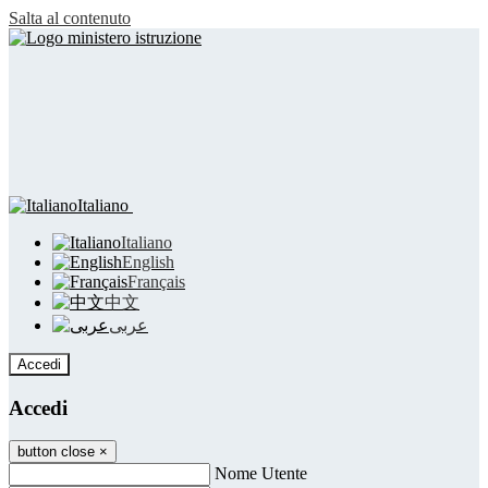
Salta al contenuto
Italiano
Italiano
English
Français
中文
عربى
Accedi
Accedi
button close
×
Nome Utente