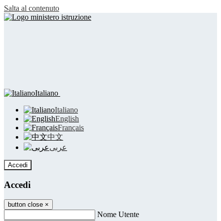
Salta al contenuto
Italiano
Italiano
English
Français
中文
عربى
Accedi
Accedi
button close
×
Nome Utente