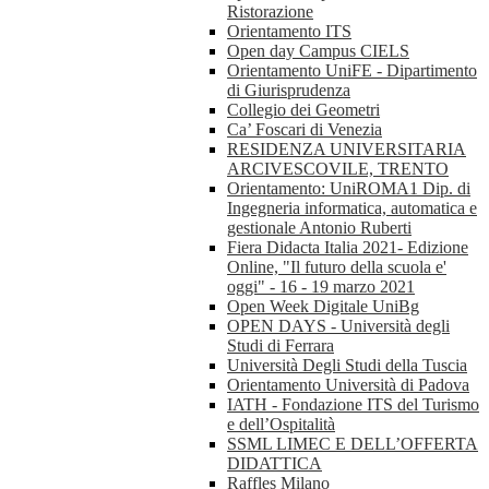
Ristorazione
Orientamento ITS
Open day Campus CIELS
Orientamento UniFE - Dipartimento
di Giurisprudenza
Collegio dei Geometri
Ca’ Foscari di Venezia
RESIDENZA UNIVERSITARIA
ARCIVESCOVILE, TRENTO
Orientamento: UniROMA1 Dip. di
Ingegneria informatica, automatica e
gestionale Antonio Ruberti
Fiera Didacta Italia 2021- Edizione
Online, "Il futuro della scuola e'
oggi" - 16 - 19 marzo 2021
Open Week Digitale UniBg
OPEN DAYS - Università degli
Studi di Ferrara
Università Degli Studi della Tuscia
Orientamento Università di Padova
IATH - Fondazione ITS del Turismo
e dell’Ospitalità
SSML LIMEC E DELL’OFFERTA
DIDATTICA
Raffles Milano