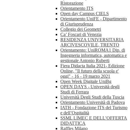
Ristorazione
Orientamento ITS
Open day Campus CIELS
Orientamento UniFE - Dipartimento
di Giurisprudenza
Collegio dei Geometri
Ca’ Foscari di Venezia
RESIDENZA UNIVERSITARIA
ARCIVESCOVILE, TRENTO
Orientamento: UniROMA1 Dip. di
Ingegneria informatica, automatica e
gestionale Antonio Ruberti
Fiera Didacta Italia 2021- Edizione
Online, "Il futuro della scuola e'
oggi" - 16 - 19 marzo 2021
Open Week Digitale UniBg
OPEN DAYS - Università degli
Studi di Ferrara
Università Degli Studi della Tuscia
Orientamento Università di Padova
IATH - Fondazione ITS del Turismo
e dell’Ospitalità
SSML LIMEC E DELL’OFFERTA
DIDATTICA
Raffles Milano