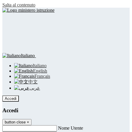
Salta al contenuto
Italiano
Italiano
English
Français
中文
عربى
Accedi
Accedi
button close
×
Nome Utente