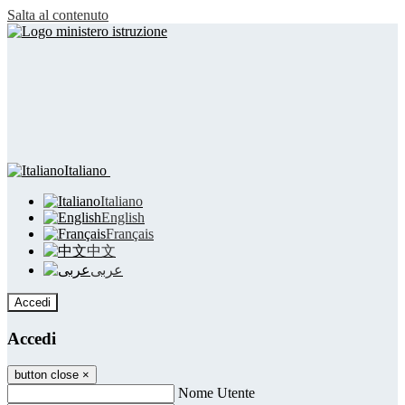
Salta al contenuto
Italiano
Italiano
English
Français
中文
عربى
Accedi
Accedi
button close
×
Nome Utente