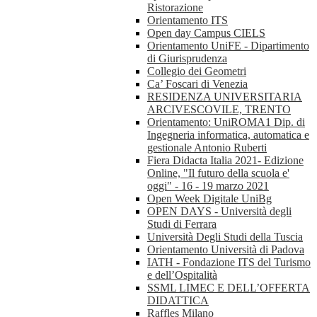
Ristorazione
Orientamento ITS
Open day Campus CIELS
Orientamento UniFE - Dipartimento
di Giurisprudenza
Collegio dei Geometri
Ca’ Foscari di Venezia
RESIDENZA UNIVERSITARIA
ARCIVESCOVILE, TRENTO
Orientamento: UniROMA1 Dip. di
Ingegneria informatica, automatica e
gestionale Antonio Ruberti
Fiera Didacta Italia 2021- Edizione
Online, "Il futuro della scuola e'
oggi" - 16 - 19 marzo 2021
Open Week Digitale UniBg
OPEN DAYS - Università degli
Studi di Ferrara
Università Degli Studi della Tuscia
Orientamento Università di Padova
IATH - Fondazione ITS del Turismo
e dell’Ospitalità
SSML LIMEC E DELL’OFFERTA
DIDATTICA
Raffles Milano