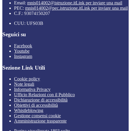
Email:
mnis014002@istruzione.it
Link per inviare una mail
PEC:
mnis014002@pec.istruzione.it
Link per inviare una mail
C.F.: 93074150207
CUU: UFS03B
Seguici su
Facebook
Youtube
Instagram
Sezione Link Utili
Cookie policy
Note legali
Informativa Privacy
Ufficio Relazioni con il Pubblico
Dichiarazione di accessibilità
Obiettivi di accessibilità
Whistleblowing
Gestione consensi cookie
Amministrazione trasparente
Pagina visualizzata
1803
volte