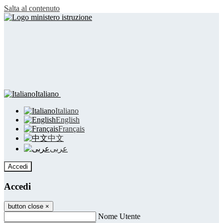
Salta al contenuto
Italiano
Italiano
English
Français
中文
عربى
Accedi
Accedi
button close
×
Nome Utente