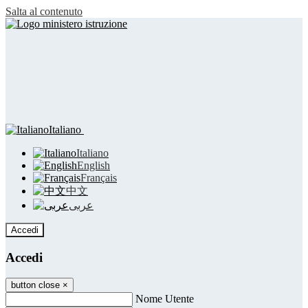
Salta al contenuto
Italiano
Italiano
English
Français
中文
عربى
Accedi
Accedi
button close
×
Nome Utente