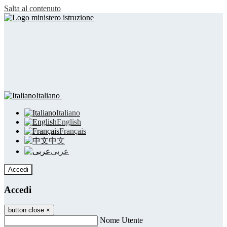
Salta al contenuto
Italiano
Italiano
English
Français
中文
عربى
Accedi
Accedi
button close
×
Nome Utente