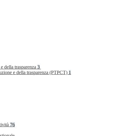
 e della trasparenza
3
rruzione e della trasparenza (PTPCT)
1
tività
76
stionale