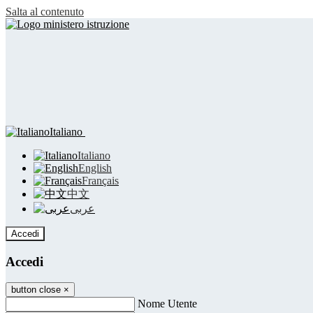
Salta al contenuto
Italiano
Italiano
English
Français
中文
عربى
Accedi
Accedi
button close
×
Nome Utente