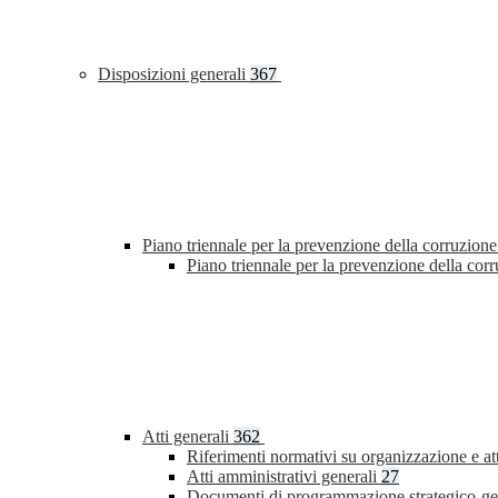
Disposizioni generali
367
Piano triennale per la prevenzione della corruzione
Piano triennale per la prevenzione della co
Atti generali
362
Riferimenti normativi su organizzazione e at
Atti amministrativi generali
27
Documenti di programmazione strategico-ge