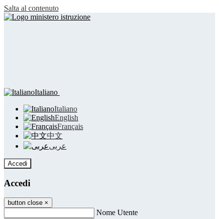
Salta al contenuto
Italiano
Italiano
English
Français
中文
عربى
Accedi
Accedi
button close
×
Nome Utente