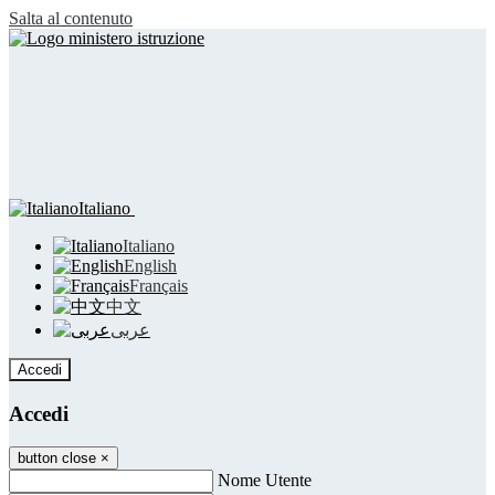
Salta al contenuto
Italiano
Italiano
English
Français
中文
عربى
Accedi
Accedi
button close
×
Nome Utente