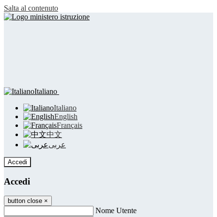
Salta al contenuto
Italiano
Italiano
English
Français
中文
عربى
Accedi
Accedi
button close
×
Nome Utente