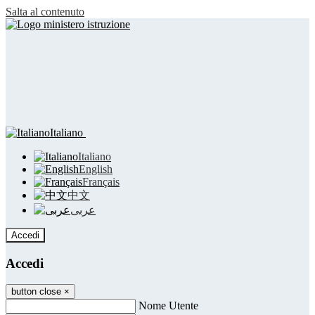
Salta al contenuto
Italiano
Italiano
English
Français
中文
عربى
Accedi
Accedi
button close
×
Nome Utente