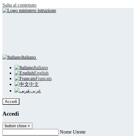
Salta al contenuto
Italiano
Italiano
English
Français
中文
عربى
Accedi
Accedi
button close
×
Nome Utente