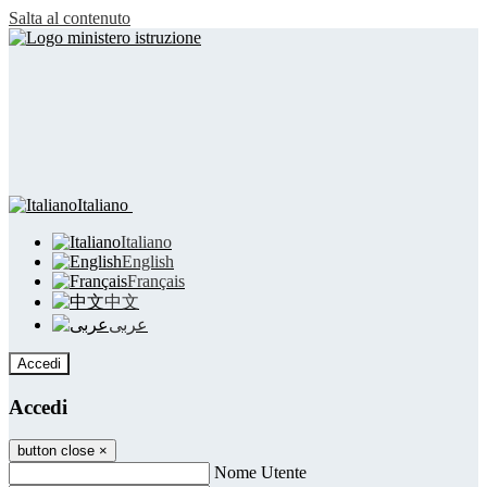
Salta al contenuto
Italiano
Italiano
English
Français
中文
عربى
Accedi
Accedi
button close
×
Nome Utente