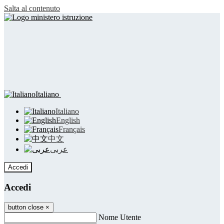
Salta al contenuto
Italiano
Italiano
English
Français
中文
عربى
Accedi
Accedi
button close
×
Nome Utente