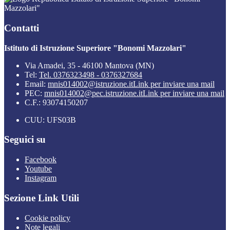
Mazzolari"
Contatti
Istituto di Istruzione Superiore "Bonomi Mazzolari"
Via Amadei, 35 - 46100 Mantova (MN)
Tel:
Tel. 0376323498 - 0376327684
Email:
mnis014002@istruzione.it
Link per inviare una mail
PEC:
mnis014002@pec.istruzione.it
Link per inviare una mail
C.F.: 93074150207
CUU: UFS03B
Seguici su
Facebook
Youtube
Instagram
Sezione Link Utili
Cookie policy
Note legali