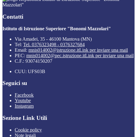
Mazzolari"
Contatti
Istituto di Istruzione Superiore "Bonomi Mazzolari"
Via Amadei, 35 - 46100 Mantova (MN)
Tel:
Tel. 0376323498 - 0376327684
Email:
mnis014002@istruzione.it
Link per inviare una mail
PEC:
mnis014002@pec.istruzione.it
Link per inviare una mail
C.F.: 93074150207
CUU: UFS03B
Seguici su
Facebook
Youtube
Instagram
Sezione Link Utili
Cookie policy
Note legali