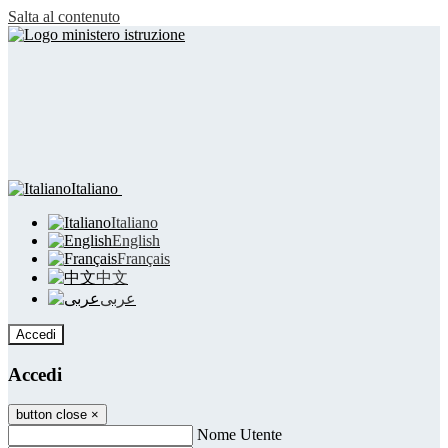
Salta al contenuto
Italiano
Italiano
English
Français
中文
عربى
Accedi
Accedi
button close
×
Nome Utente