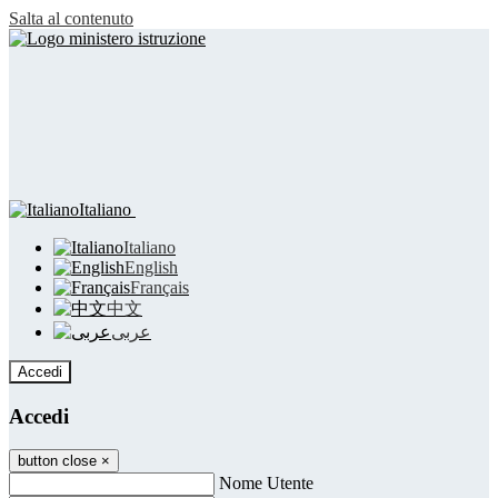
Salta al contenuto
Italiano
Italiano
English
Français
中文
عربى
Accedi
Accedi
button close
×
Nome Utente