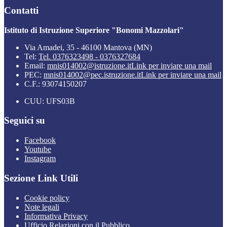
Contatti
Istituto di Istruzione Superiore "Bonomi Mazzolari"
Via Amadei, 35 - 46100 Mantova (MN)
Tel:
Tel. 0376323498 - 0376327684
Email:
mnis014002@istruzione.it
Link per inviare una mail
PEC:
mnis014002@pec.istruzione.it
Link per inviare una mail
C.F.: 93074150207
CUU: UFS03B
Seguici su
Facebook
Youtube
Instagram
Sezione Link Utili
Cookie policy
Note legali
Informativa Privacy
Ufficio Relazioni con il Pubblico