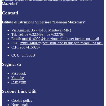
Mazzolari"
Contatti
Istituto di Istruzione Superiore "Bonomi Mazzolari"
Via Amadei, 35 - 46100 Mantova (MN)
Tel:
Tel. 0376323498 - 0376327684
Email:
mnis014002@istruzione.it
Link per inviare una mail
PEC:
mnis014002@pec.istruzione.it
Link per inviare una mail
C.F.: 93074150207
CUU: UFS03B
Seguici su
Facebook
Youtube
Instagram
Sezione Link Utili
Cookie policy
Note legali