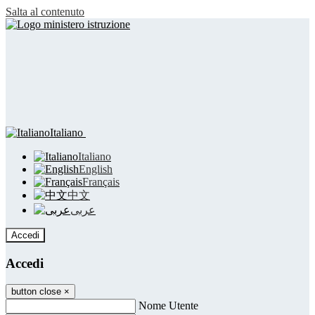
Salta al contenuto
Italiano
Italiano
English
Français
中文
عربى
Accedi
Accedi
button close
×
Nome Utente