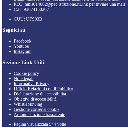
PEC:
mnis014002@pec.istruzione.it
Link per inviare una mail
C.F.: 93074150207
CUU: UFS03B
Seguici su
Facebook
Youtube
Instagram
Sezione Link Utili
Cookie policy
Note legali
Informativa Privacy
Ufficio Relazioni con il Pubblico
Dichiarazione di accessibilità
Obiettivi di accessibilità
Whistleblowing
Gestione consensi cookie
Amministrazione trasparente
Pagina visualizzata
544
volte