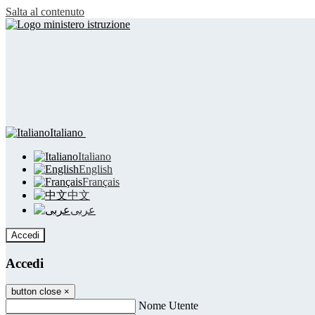
Salta al contenuto
Italiano
Italiano
English
Français
中文
عربى
Accedi
Accedi
button close
×
Nome Utente