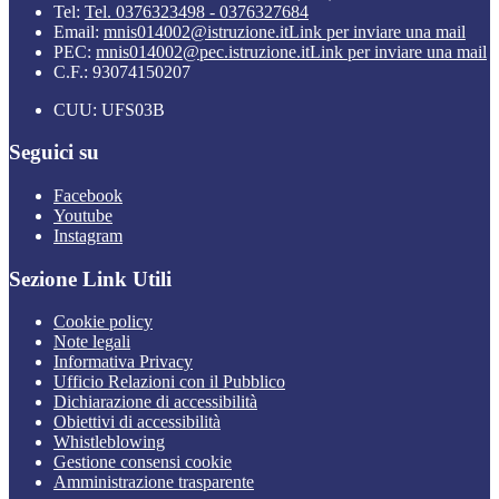
Tel:
Tel. 0376323498 - 0376327684
Email:
mnis014002@istruzione.it
Link per inviare una mail
PEC:
mnis014002@pec.istruzione.it
Link per inviare una mail
C.F.: 93074150207
CUU: UFS03B
Seguici su
Facebook
Youtube
Instagram
Sezione Link Utili
Cookie policy
Note legali
Informativa Privacy
Ufficio Relazioni con il Pubblico
Dichiarazione di accessibilità
Obiettivi di accessibilità
Whistleblowing
Gestione consensi cookie
Amministrazione trasparente