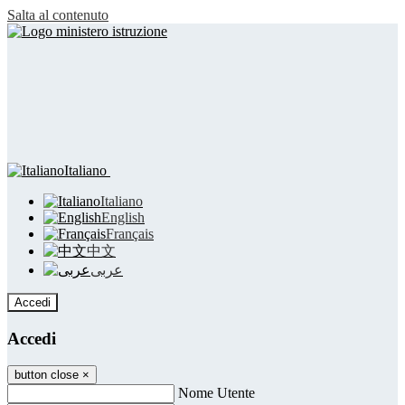
Salta al contenuto
Italiano
Italiano
English
Français
中文
عربى
Accedi
Accedi
button close
×
Nome Utente