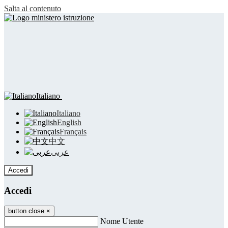
Salta al contenuto
Italiano
Italiano
English
Français
中文
عربى
Accedi
Accedi
button close
×
Nome Utente