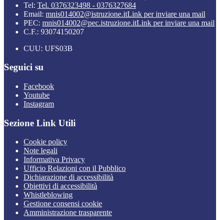
Tel:
Tel. 0376323498 - 0376327684
Email:
mnis014002@istruzione.it
Link per inviare una mail
PEC:
mnis014002@pec.istruzione.it
Link per inviare una mail
C.F.: 93074150207
CUU: UFS03B
Seguici su
Facebook
Youtube
Instagram
Sezione Link Utili
Cookie policy
Note legali
Informativa Privacy
Ufficio Relazioni con il Pubblico
Dichiarazione di accessibilità
Obiettivi di accessibilità
Whistleblowing
Gestione consensi cookie
Amministrazione trasparente