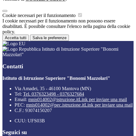
Cookie necessari per il funzionamento
I cookie necessari per il funzionamento non possono essere
disabilitati. È possibile consultare l'elenco nella pagina della cookie
policy.
Accetta tutti
Salva le preferenze
Istituto di Istruzione Superiore "Bonomi
Mazzolari"
Contatti
Istituto di Istruzione Superiore "Bonomi Mazzolari"
Via Amadei, 35 - 46100 Mantova (MN)
Tel:
Tel. 0376323498 - 0376327684
Email:
mnis014002@istruzione.it
Link per inviare una mail
PEC:
mnis014002@pec.istruzione.it
Link per inviare una mail
C.F.: 93074150207
CUU: UFS03B
Seguici su