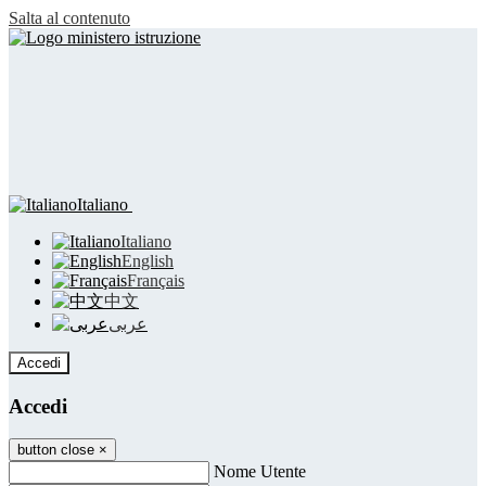
Salta al contenuto
Italiano
Italiano
English
Français
中文
عربى
Accedi
Accedi
button close
×
Nome Utente