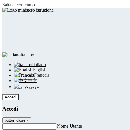
Salta al contenuto
Italiano
Italiano
English
Français
中文
عربى
Accedi
Accedi
button close
×
Nome Utente