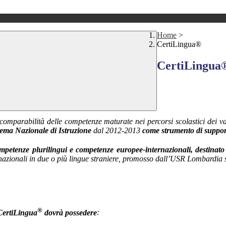
Home
>
CertiLingua®
CertiLingua
arabilità delle competenze maturate nei percorsi scolastici dei var
tema Nazionale di Istruzione
dal 2012-2013
come strumento di support
petenze plurilingui e competenze europee-internazionali, destinato
ernazionali in due o più lingue straniere, promosso dall’USR Lombardia s
®
CertiLingua
dovrà possedere
: