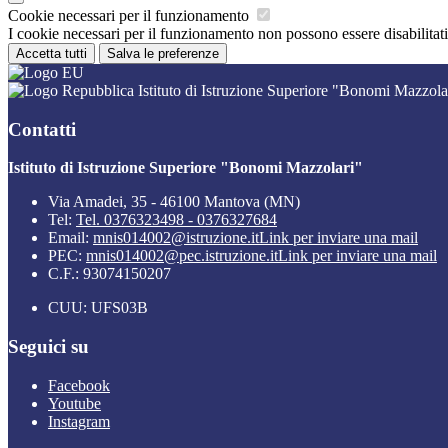
Cookie necessari per il funzionamento
I cookie necessari per il funzionamento non possono essere disabilitati.
Accetta tutti
Salva le preferenze
Istituto di Istruzione Superiore "Bonomi Mazzola
Contatti
Istituto di Istruzione Superiore "Bonomi Mazzolari"
Via Amadei, 35 - 46100 Mantova (MN)
Tel:
Tel. 0376323498 - 0376327684
Email:
mnis014002@istruzione.it
Link per inviare una mail
PEC:
mnis014002@pec.istruzione.it
Link per inviare una mail
C.F.: 93074150207
CUU: UFS03B
Seguici su
Facebook
Youtube
Instagram