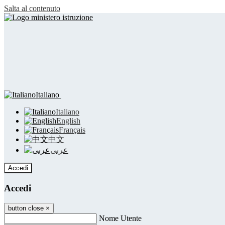
Salta al contenuto
Italiano
Italiano
English
Français
中文
عربى
Accedi
Accedi
button close
×
Nome Utente