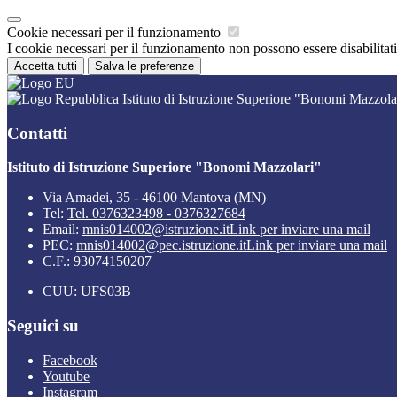
Cookie necessari per il funzionamento
I cookie necessari per il funzionamento non possono essere disabilitati.
Accetta tutti
Salva le preferenze
Istituto di Istruzione Superiore "Bonomi Mazzola
Contatti
Istituto di Istruzione Superiore "Bonomi Mazzolari"
Via Amadei, 35 - 46100 Mantova (MN)
Tel:
Tel. 0376323498 - 0376327684
Email:
mnis014002@istruzione.it
Link per inviare una mail
PEC:
mnis014002@pec.istruzione.it
Link per inviare una mail
C.F.: 93074150207
CUU: UFS03B
Seguici su
Facebook
Youtube
Instagram