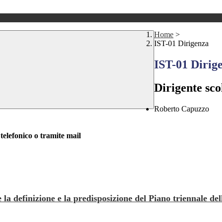
Home
>
IST-01 Dirigenza
IST-01 Dirig
Dirigente sco
Roberto Capuzzo
elefonico o tramite mail
e la definizione e la predisposizione del Piano triennale d