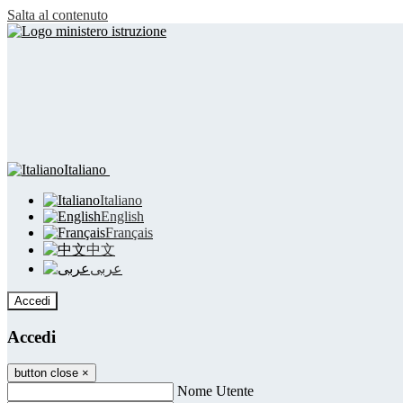
Salta al contenuto
Italiano
Italiano
English
Français
中文
عربى
Accedi
Accedi
button close
×
Nome Utente