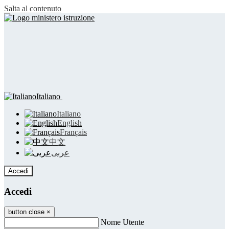
Salta al contenuto
Italiano
Italiano
English
Français
中文
عربى
Accedi
Accedi
button close
×
Nome Utente