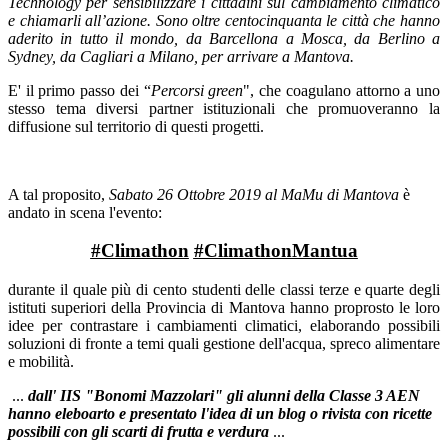
Technology per sensibilizzare i cittadini sul cambiamento climatico
e chiamarli all’azione. Sono oltre centocinquanta le città che hanno
aderito in tutto il mondo, da Barcellona a Mosca, da Berlino a
Sydney, da Cagliari a Milano, per arrivare a Mantova.
E' il primo passo dei “
Percorsi green
", che coagulano attorno a uno
stesso tema diversi partner istituzionali che promuoveranno la
diffusione sul territorio di questi progetti.
A tal proposito,
Sabato 26 Ottobre 2019 al MaMu di Mantova
è
andato in scena l'evento:
#Climathon
#ClimathonMantua
durante il quale più di cento studenti delle classi terze e quarte degli
istituti superiori della Provincia di Mantova hanno proprosto le loro
idee per contrastare i cambiamenti climatici, elaborando possibili
soluzioni di fronte a temi quali gestione dell'acqua, spreco alimentare
e mobilità.
...
dall' IIS "Bonomi Mazzolari" gli alunni della Classe 3 AEN
hanno eleboarto e presentato l'idea di un blog o rivista con ricette
possibili con gli scarti di frutta e verdura
...