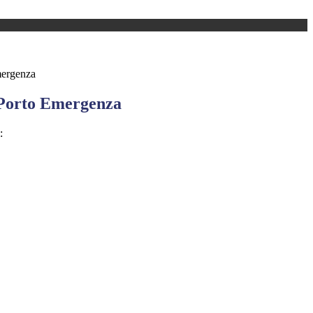
mergenza
Porto Emergenza
: