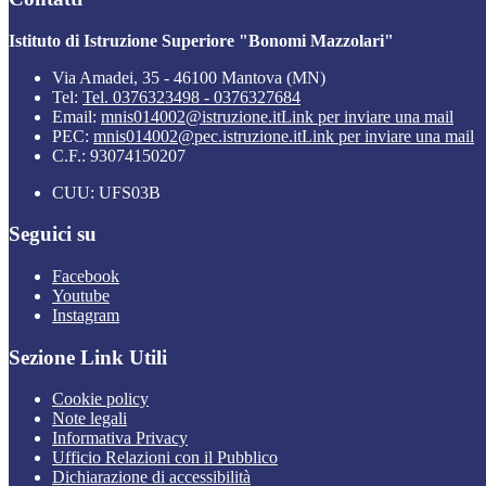
Istituto di Istruzione Superiore "Bonomi Mazzolari"
Via Amadei, 35 - 46100 Mantova (MN)
Tel:
Tel. 0376323498 - 0376327684
Email:
mnis014002@istruzione.it
Link per inviare una mail
PEC:
mnis014002@pec.istruzione.it
Link per inviare una mail
C.F.: 93074150207
CUU: UFS03B
Seguici su
Facebook
Youtube
Instagram
Sezione Link Utili
Cookie policy
Note legali
Informativa Privacy
Ufficio Relazioni con il Pubblico
Dichiarazione di accessibilità