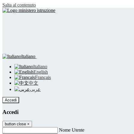
Salta al contenuto
Italiano
Italiano
English
Français
中文
عربى
Accedi
Accedi
button close
×
Nome Utente