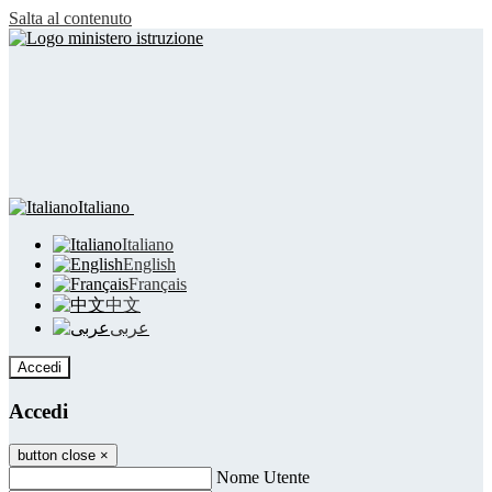
Salta al contenuto
Italiano
Italiano
English
Français
中文
عربى
Accedi
Accedi
button close
×
Nome Utente