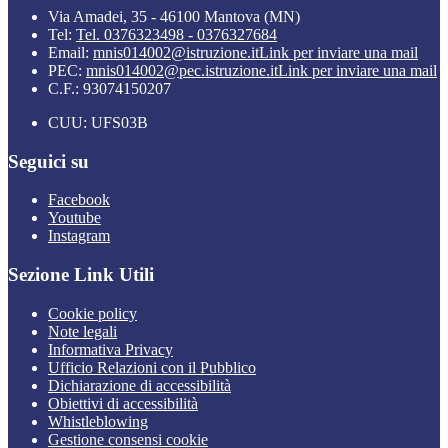
Via Amadei, 35 - 46100 Mantova (MN)
Tel:
Tel. 0376323498 - 0376327684
Email:
mnis014002@istruzione.it
Link per inviare una mail
PEC:
mnis014002@pec.istruzione.it
Link per inviare una mail
C.F.: 93074150207
CUU: UFS03B
Seguici su
Facebook
Youtube
Instagram
Sezione Link Utili
Cookie policy
Note legali
Informativa Privacy
Ufficio Relazioni con il Pubblico
Dichiarazione di accessibilità
Obiettivi di accessibilità
Whistleblowing
Gestione consensi cookie