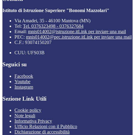
Istituto di Istruzione Superiore "Bonomi Mazzolari"
Via Amadei, 35 - 46100 Mantova (MN)
Tel:
Tel. 0376323498 - 0376327684
Email:
mnis014002@istruzione.it
Link per inviare una mail
PEC:
mnis014002@pec.istruzione.it
Link per inviare una mail
C.F.: 93074150207
CUU: UFS03B
Seguici su
Facebook
Youtube
Instagram
Sezione Link Utili
Cookie policy
Note legali
Informativa Privacy
Ufficio Relazioni con il Pubblico
Dichiarazione di accessibilità