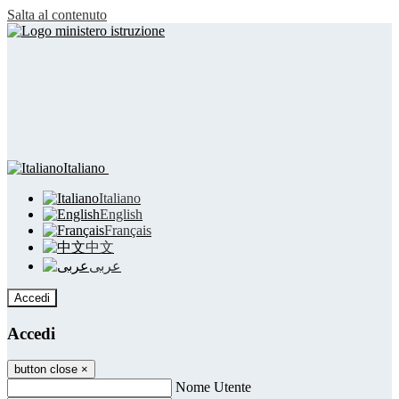
Salta al contenuto
Italiano
Italiano
English
Français
中文
عربى
Accedi
Accedi
button close
×
Nome Utente