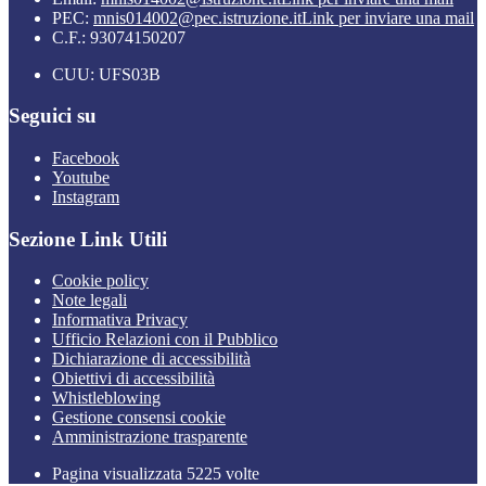
PEC:
mnis014002@pec.istruzione.it
Link per inviare una mail
C.F.: 93074150207
CUU: UFS03B
Seguici su
Facebook
Youtube
Instagram
Sezione Link Utili
Cookie policy
Note legali
Informativa Privacy
Ufficio Relazioni con il Pubblico
Dichiarazione di accessibilità
Obiettivi di accessibilità
Whistleblowing
Gestione consensi cookie
Amministrazione trasparente
Pagina visualizzata
5225
volte