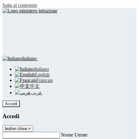
Salta al contenuto
Italiano
Italiano
English
Français
中文
عربى
Accedi
Accedi
button close
×
Nome Utente