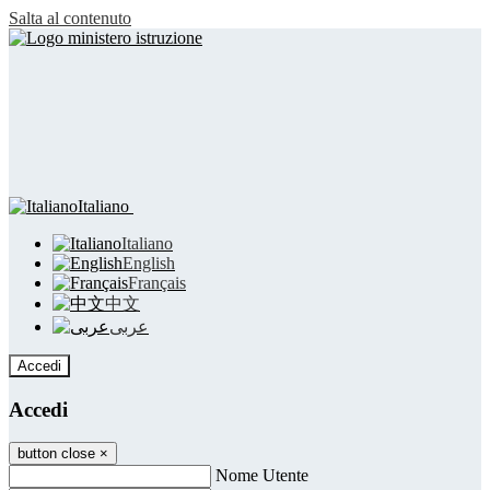
Salta al contenuto
Italiano
Italiano
English
Français
中文
عربى
Accedi
Accedi
button close
×
Nome Utente