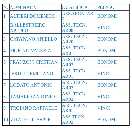
N.
NOMINATIVI
QUALIFICA
PLESSO
ASS.TECN. AR
1
ALTIERI DOMENICO
BONOMI
02
BALLESTRIERO
ASS. TECN.
2
VINCI
NICOLO'
AR08
ASS. TECN.
3
CATAPANO ANIELLO
BONOMI
AR20
ASS. TECN.
4
FIORINO VALERIA
BONOMI
AR018
ASS. TECN.
5
FRANZONI CRISTIAN
BONOMI
AR02
ASS. TECN.
6
IERULLI EMILIANO
VINCI
AR01
ASS. TECN.
7
LODATO ANTONIO
BONOMI
AR02
ASS. TECN.
8
TAMALIO ANTONIO
VINCI
AR02
ASS. TECN.
9
TROIANO RAFFAELE
VINCI
AR01
ASS.TECN.
10
VITALE GIUSEPPE
BONOMI
AR02