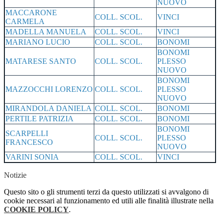
NUOVO
MACCARONE
COLL. SCOL.
VINCI
CARMELA
MADELLA MANUELA
COLL. SCOL.
VINCI
MARIANO LUCIO
COLL. SCOL.
BONOMI
BONOMI
MATARESE SANTO
COLL. SCOL.
PLESSO
NUOVO
BONOMI
MAZZOCCHI LORENZO
COLL. SCOL.
PLESSO
NUOVO
MIRANDOLA DANIELA
COLL. SCOL.
BONOMI
PERTILE PATRIZIA
COLL. SCOL.
BONOMI
BONOMI
SCARPELLI
COLL. SCOL.
PLESSO
FRANCESCO
NUOVO
VARINI SONIA
COLL. SCOL.
VINCI
Notizie
Questo sito o gli strumenti terzi da questo utilizzati si avvalgono di
cookie necessari al funzionamento ed utili alle finalità illustrate nella
COOKIE POLICY
.