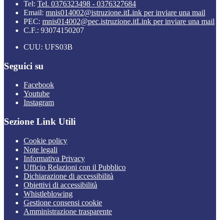
Tel:
Tel. 0376323498 - 0376327684
Email:
mnis014002@istruzione.it
Link per inviare una mail
PEC:
mnis014002@pec.istruzione.it
Link per inviare una mail
C.F.: 93074150207
CUU: UFS03B
Seguici su
Facebook
Youtube
Instagram
Sezione Link Utili
Cookie policy
Note legali
Informativa Privacy
Ufficio Relazioni con il Pubblico
Dichiarazione di accessibilità
Obiettivi di accessibilità
Whistleblowing
Gestione consensi cookie
Amministrazione trasparente