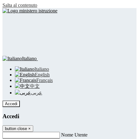
Salta al contenuto
Italiano
Italiano
English
Français
中文
عربى
Accedi
Accedi
button close
×
Nome Utente