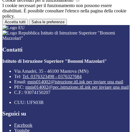
Cookie necessari per il funzionamento
I cookie necessari per il funzionamento non possono essere
disabilitati. È possibile consultare l'elenco nella pagina della cookie
policy.
Accetta tutti
Salva le preferenze
Istituto di Istruzione Superiore "Bonomi
Mazzolari"
Contatti
Istituto di Istruzione Superiore "Bonomi Mazzolari"
Via Amadei, 35 - 46100 Mantova (MN)
Tel:
Tel. 0376323498 - 0376327684
Email:
mnis014002@istruzione.it
Link per inviare una mail
PEC:
mnis014002@pec.istruzione.it
Link per inviare una mail
C.F.: 93074150207
CUU: UFS03B
Seguici su
Facebook
Youtube