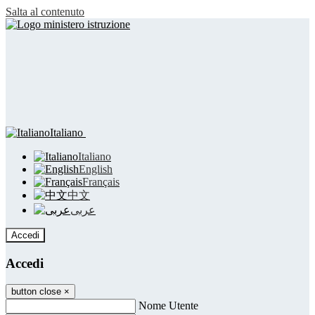
Salta al contenuto
Italiano
Italiano
English
Français
中文
عربى
Accedi
Accedi
button close
×
Nome Utente