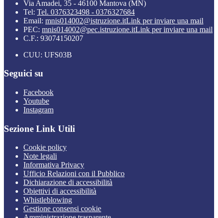
Via Amadei, 35 - 46100 Mantova (MN)
Tel:
Tel. 0376323498 - 0376327684
Email:
mnis014002@istruzione.it
Link per inviare una mail
PEC:
mnis014002@pec.istruzione.it
Link per inviare una mail
C.F.: 93074150207
CUU: UFS03B
Seguici su
Facebook
Youtube
Instagram
Sezione Link Utili
Cookie policy
Note legali
Informativa Privacy
Ufficio Relazioni con il Pubblico
Dichiarazione di accessibilità
Obiettivi di accessibilità
Whistleblowing
Gestione consensi cookie
Amministrazione trasparente