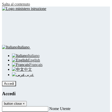
Salta al contenuto
Italiano
Italiano
English
Français
中文
عربى
Accedi
Accedi
button close
×
Nome Utente