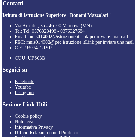
Contatti
Istituto di Istruzione Superiore "Bonomi Mazzolari"
Via Amadei, 35 - 46100 Mantova (MN)
Tel:
Tel. 0376323498 - 0376327684
Email:
mnis014002@istruzione.it
Link per inviare una mail
PEC:
mnis014002@pec.istruzione.it
Link per inviare una mail
C.F.: 93074150207
CUU: UFS03B
Seguici su
Facebook
Youtube
Instagram
Sezione Link Utili
Cookie policy
Note legali
Informativa Privacy
Ufficio Relazioni con il Pubblico