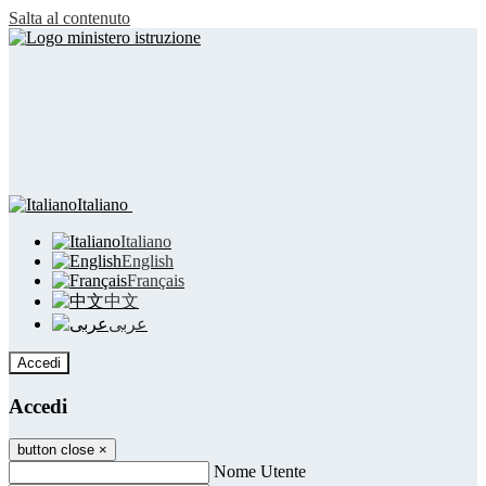
Salta al contenuto
Italiano
Italiano
English
Français
中文
عربى
Accedi
Accedi
button close
×
Nome Utente