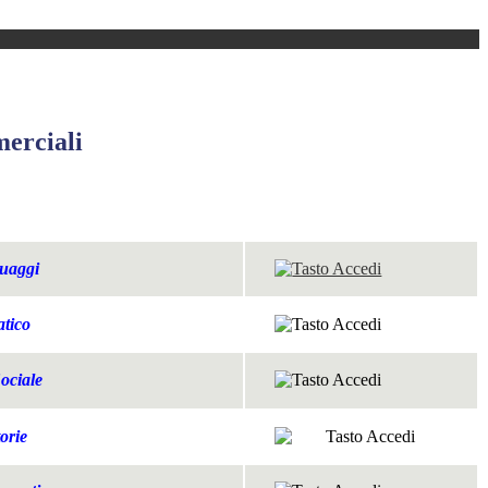
erciali
guaggi
tico
ociale
orie