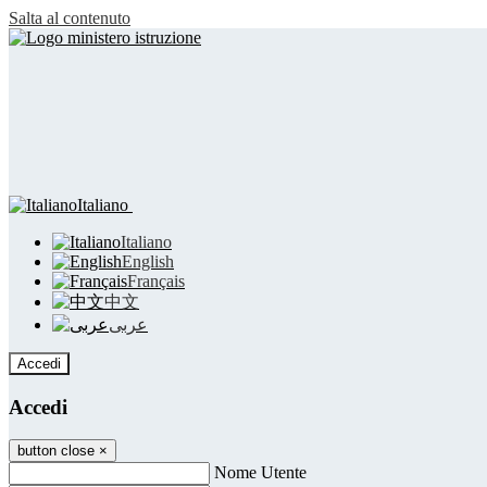
Salta al contenuto
Italiano
Italiano
English
Français
中文
عربى
Accedi
Accedi
button close
×
Nome Utente