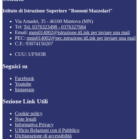
Istituto di Istruzione Superiore "Bonomi Mazzolari"
Via Amadei, 35 - 46100 Mantova (MN)
Tel:
Tel. 0376323498 - 0376327684
Email:
mnis014002@istruzione.it
Link per inviare una mail
PEC:
mnis014002@pec.istruzione.it
Link per inviare una mail
C.F.: 93074150207
CUU: UFS03B
Seguici su
Facebook
Youtube
Instagram
Sezione Link Utili
Cookie policy
Note legali
Informativa Privacy
Ufficio Relazioni con il Pubblico
Dichiarazione di accessibilità