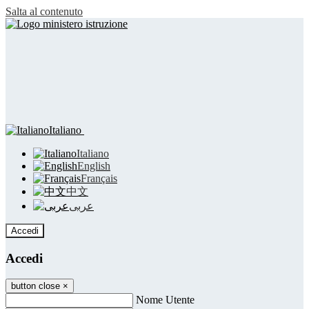
Salta al contenuto
Italiano
Italiano
English
Français
中文
عربى
Accedi
Accedi
button close
×
Nome Utente