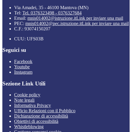
Via Amadei, 35 - 46100 Mantova (MN)
Tel:
Tel. 0376323498 - 0376327684
Email:
mnis014002@istruzione.it
Link per inviare una mail
PEC:
mnis014002@pec.istruzione.it
Link per inviare una mail
C.F.: 93074150207
CUU: UFS03B
Seguici su
Facebook
Youtube
Instagram
Sezione Link Utili
Cookie policy
Note legali
Informativa Privacy
Ufficio Relazioni con il Pubblico
Dichiarazione di accessibilità
Obiettivi di accessibilità
Whistleblowing
Gestione consensi cookie