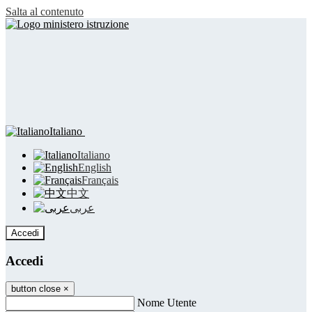
Salta al contenuto
Italiano
Italiano
English
Français
中文
عربى
Accedi
Accedi
button close
×
Nome Utente