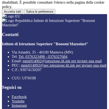
disabilitati. È possibile consultare l'elenco nella pagina della cookie
policy.
Accetta tutti
Salva le preferenze
Istituto di Istruzione Superiore "Bonomi
Mazzolari"
Contatti
Istituto di Istruzione Superiore "Bonomi Mazzolari"
Via Amadei, 35 - 46100 Mantova (MN)
Tel:
Tel. 0376323498 - 0376327684
Email:
mnis014002@istruzione.it
Link per inviare una mail
PEC:
mnis014002@pec.istruzione.it
Link per inviare una mail
C.F.: 93074150207
CUU: UFS03B
Seguici su
Facebook
Youtube
Instagram