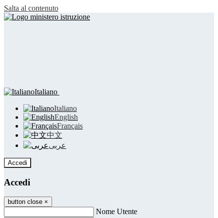
Salta al contenuto
Italiano
Italiano
English
Français
中文
عربى
Accedi
Accedi
button close
×
Nome Utente