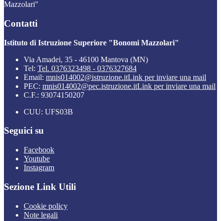
Mazzolari"
Contatti
Istituto di Istruzione Superiore "Bonomi Mazzolari"
Via Amadei, 35 - 46100 Mantova (MN)
Tel:
Tel. 0376323498 - 0376327684
Email:
mnis014002@istruzione.it
Link per inviare una mail
PEC:
mnis014002@pec.istruzione.it
Link per inviare una mail
C.F.: 93074150207
CUU: UFS03B
Seguici su
Facebook
Youtube
Instagram
Sezione Link Utili
Cookie policy
Note legali