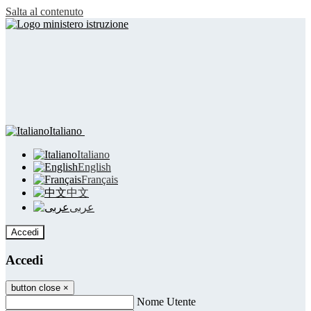
Salta al contenuto
Italiano
Italiano
English
Français
中文
عربى
Accedi
Accedi
button close
×
Nome Utente