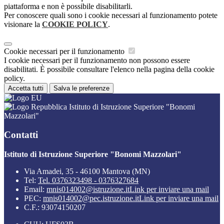
piattaforma e non è possibile disabilitarli.
Per conoscere quali sono i cookie necessari al funzionamento potete
visionare la
COOKIE POLICY
.
Cookie necessari per il funzionamento
I cookie necessari per il funzionamento non possono essere
disabilitati. È possibile consultare l'elenco nella pagina della cookie
policy.
Accetta tutti
Salva le preferenze
Istituto di Istruzione Superiore "Bonomi
Mazzolari"
Contatti
Istituto di Istruzione Superiore "Bonomi Mazzolari"
Via Amadei, 35 - 46100 Mantova (MN)
Tel:
Tel. 0376323498 - 0376327684
Email:
mnis014002@istruzione.it
Link per inviare una mail
PEC:
mnis014002@pec.istruzione.it
Link per inviare una mail
C.F.: 93074150207