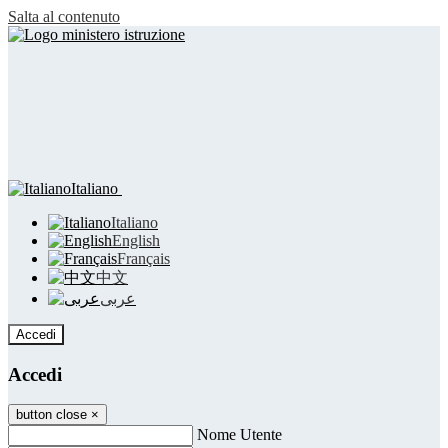
Salta al contenuto
Italiano
Italiano
English
Français
中文
عربى
Accedi
Accedi
button close
×
Nome Utente